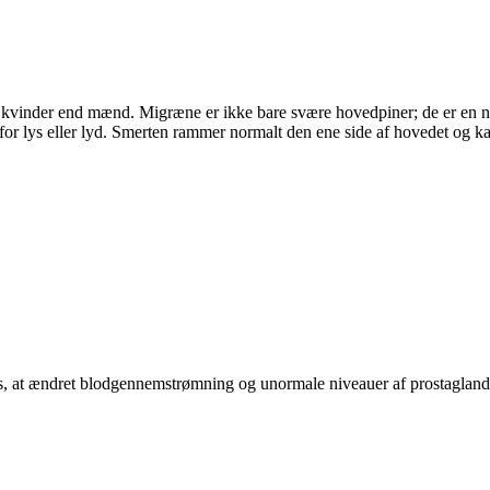
kvinder end mænd. Migræne er ikke bare svære hovedpiner; de er en neu
 for lys eller lyd. Smerten rammer normalt den ene side af hovedet og k
es, at ændret blodgennemstrømning og unormale niveauer af prostaglandi