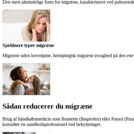
Den mest almindelige form for migræne, karakteriseret ved pulserende 
Sjældnere typer migræne
Migræne uden hovedpine, hemiplegisk migræne (svaghed på den ene si
Sådan redu­ce­rer du migræne
Brug af håndkøbsmedicin som Ibumetin (Ibuprofen) eller Pamol (Para
konsulter en sundhedsprofessionel ved bekymringer.