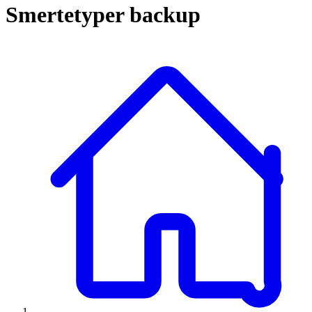
Smer­te­ty­per backup