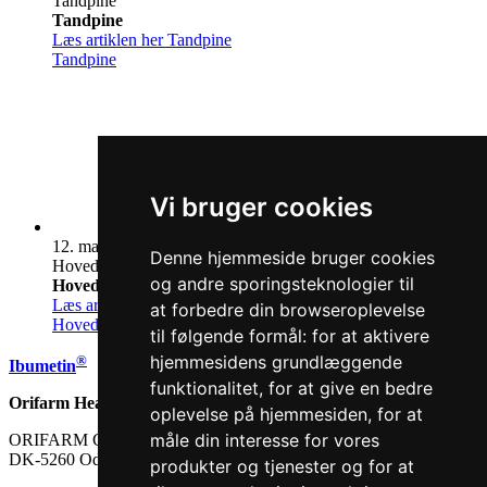
Tand­pine
Tand­pine
Læs artiklen her
Tand­pine
Tand­pine
Vi bruger cookies
12. maj 2025
Denne hjemmeside bruger cookies
Hoved­pine
og andre sporingsteknologier til
Hoved­pine
Læs artiklen her
Hoved­pine
at forbedre din browseroplevelse
Hoved­pine
til følgende formål:
for at aktivere
hjemmesidens grundlæggende
®
Ibumetin
funktionalitet
,
for at give en bedre
Orifarm Health AS
oplevelse på hjemmesiden
,
for at
måle din interesse for vores
ORIFARM GROUP A/S Energivej 15 - POB 69
DK-5260 Odense S
produkter og tjenester og for at