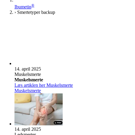
®
Ibumetin
›
Smertetyper backup
14. april 2025
Muskel­s­merte
Muskel­s­merte
Læs artiklen her
Muskel­s­merte
Muskel­s­merte
14. april 2025
Leds­mer­ter